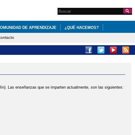
Search this site
Formulario de
búsqueda
OMUNIDAD DE APRENDIZAJE
¿QUÉ HACEMOS?
ontacto
SECUNDARIA OBLIGATORIA Y BACHILLERATO
AL COLEGIO
CURSO 2021-2022: PROCESO DE MATRICULA
E TEXTO.
). Las enseñanzas que se imparten actualmente, son las siguientes:
2020/2021
CURSO 2020/2021. PLAZO DE MATRÍCULA
HORARIO ESCOLAR
INFORMACIÓN A LAS FAMILIAS.
LA MANCHA
LEEMOSCLM
PROCESO DE ADMISIÓN