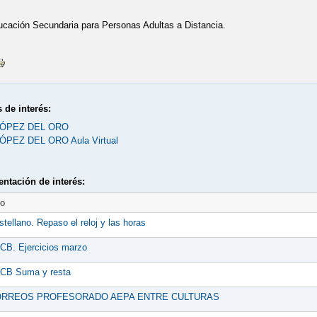
EPARA-T E ILUSIONA-T
VISITAS
cación Secundaria para Personas Adultas a Distancia.
 de interés:
LÓPEZ DEL ORO
ÓPEZ DEL ORO Aula Virtual
ntación de interés:
to
stellano. Repaso el reloj y las horas
CB. Ejercicios marzo
CB Suma y resta
RREOS PROFESORADO AEPA ENTRE CULTURAS