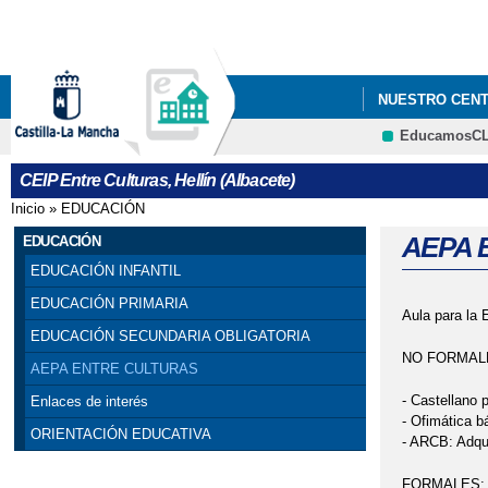
NUESTRO CEN
EducamosC
"MOVING CONT
CEIP Entre Culturas, Hellín (Albacete)
ADMISIÓN 2º C
Inicio
»
EDUCACIÓN
Se encuentra usted aquí
CURSO 2020/20
AEPA 
EDUCACIÓN
EDUCACIÓN INFANTIL
CURSO 2021-20
EDUCACIÓN PRIMARIA
Aula para la
COMUNIDADES 
EDUCACIÓN SECUNDARIA OBLIGATORIA
NO FORMAL
AEPA ENTRE CULTURAS
CONVOCATORIA
- Castellano p
Enlaces de interés
- Ofimática b
DÍA DE LA ENS
ORIENTACIÓN EDUCATIVA
- ARCB: Adqu
LOGOTIPO DE 
FORMALES: