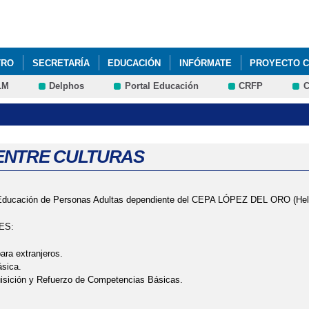
Pasar al
contenido
principal
TRO
SECRETARÍA
EDUCACIÓN
INFÓRMATE
PROYECTO C
LM
Delphos
Portal Educación
CRFP
C
RA EL RACISMO"
AEPA ENTRE CULTURAS
ICLO DE EDUCACIÓN INFANTIL, EDUCACIÓN PRIMARIA, EDUCACIÓN 
21: AYUDA DE LIBROS Y DE COMEDOR
CURSO 2020/2021: VUELTA 
ENTRE CULTURAS
22: RESOLUCIÓN PROVISIONAL DE AYUDAS DE COMEDOR Y LIBROS D
 Educación de Personas Adultas dependiente del CEPA LÓPEZ DEL ORO (Hellín
DE APRENDIZAJE. SCHOOLS AS ´LEARNING COMUNITIES´
ES:
 DE AYUDAS - COMEDORES ESCOLARES Y LIBROS DE TEXTO. CURSO 
ara extranjeros.
ásica.
EÑANZA. 13 DE NOVIEMBRE DE 2020.
FORMACIÓN DE FAMILIARES
isición y Refuerzo de Competencias Básicas.
LA RED DE CENTROS COMUNIDADES DE APRENDIZAJE DE CASTILLA-